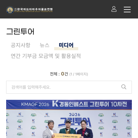
그린투어
공지사항
뉴스
미디어
연간 기부금 모금액 및 활용실적
0
전체 :
건
(1 / 1페이지)