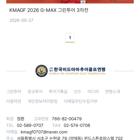
KMAGF 2026 G-MAX 그린투어 3차전
2026-05-27
1
그린투어
정규투어
투어기록실
선수
미디어
연맹소개
이용약관
개인정보처리방침
이메일무단수집거부
회장
정환
고유번호
766-82-00479
TEL
02-589-0707
FAX
02-574-0708
이메일
kmagf0707@naver.com
주소
서울특별시 서초구 논현로 79 (양재동) 윈드스톤호피스텔 702