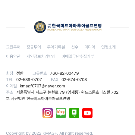
그린투어
정규투어
투어기록실
선수
미디어
연맹소개
이용약관
개인정보처리방침
이메일무단수집거부
회장
정환
고유번호
766-82-00479
TEL
02-589-0707
FAX
02-574-0708
이메일
kmagf0707@naver.com
주소
서울특별시 서초구 논현로 79 (양재동) 윈드스톤호피스텔 702
호 사단법인 한국미드아마추어골프연맹
Copyright by 2022 KMAGF. All right reserved.