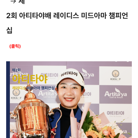
→
제
2회 아티타야배 레이디스 미드아마 챔피언
십
(클릭)