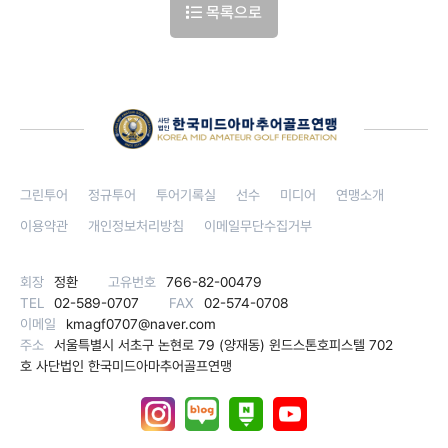
목록으로
그린투어
정규투어
투어기록실
선수
미디어
연맹소개
이용약관
개인정보처리방침
이메일무단수집거부
회장
정환
고유번호
766-82-00479
TEL
02-589-0707
FAX
02-574-0708
이메일
kmagf0707@naver.com
주소
서울특별시 서초구 논현로 79 (양재동) 윈드스톤호피스텔 702
호 사단법인 한국미드아마추어골프연맹