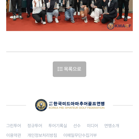
목록으로
그린투어
정규투어
투어기록실
선수
미디어
연맹소개
이용약관
개인정보처리방침
이메일무단수집거부