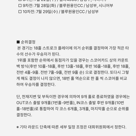
□ 9차전: 7월 28일(화) / 블루원용인CC / 남성부, 시니어부
□ 10차전: 7월 29일(수) / 블루원용인CC / 남성부
■ 순위결정
본 경기는 18홀 스트로크 플레이에 의거 순위를 결정하며 가장 적은 타
수의 선수가 우승자가 된다.
1위를 포함한 순위에서 동점자가 있을 경우는 스코어카드 상의 카운트
백 방식(후반 10홀-18홀, 후반 13홀-18홀, 후반 16홀-18홀, 후반 18홀,
전반 4홀-9홀. 전반 7홀-9홀, 전반 9홀 순) 으로 결정한다. 또다시 그렇
게 해도 결정이 나지 않으면, 18번 홀 역순으로 한 홀 씩 스코어를 비교
하여 우승자를 결정한다.
단, 천재지변 및 부득이한 경우에 의하여 9개 홀로 종료하였을 경우에는
OUT코스 출발 9개홀(1번홀-9번홀), IN코스 출발 후반 9개홀(10번
홀-18번홀)로 통합하여 각 코스 6개홀, 3개홀, 마지막홀 순으로 순위를
결정한다.
※ 기타 라운드 단축에 따른 세부 일정 조정은 대회위원회에서 정한다.