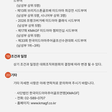
드부여
(남성부 상위 5명)
- 제13회 브리지스톤골프배 미드아마 최강전 시드부여
(남성부 상위 5명, 시니어부 상위 3명)
- 2026 프랭크버거배 미드아마 클래식 시드부여
(남성부 상위 5명)
- 제17회 KMAGF 미드아마 챔피언십 시드부여
(남성부 상위 5명)
- 제33회 한국미드아마추어골프선수권대회 시드부여
(남성부 1위~3위)
조건과 일정
19
상기 조건과 일정은 대회조직위원회의 결정에 따라 변경 될 수 있다.
기타
20
기타 자세한 사항은 아래 연락처로 문의하여 주시기 바랍니다.
ㆍ사단법인 한국미드아마추어골프연맹[KMAGF]
- 전화: 02-589-0707
- 홈페이지:
www.kmagf.co.
kr