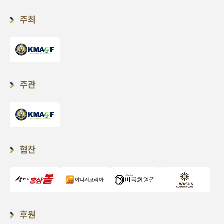
주최
주관
협찬
후원