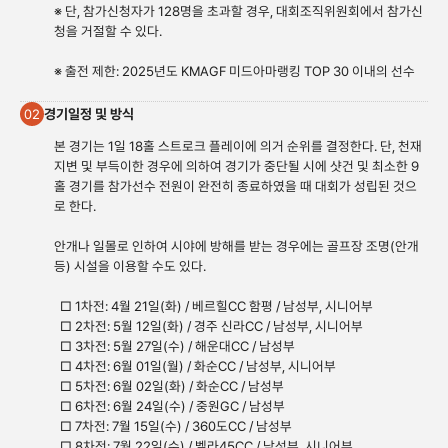
※ 단, 참가신청자가 128명을 초과할 경우, 대회조직위원회에서 참가신
청을 거절할 수 있다.
※ 출전 제한: 2025년도 KMAGF 미드아마랭킹 TOP 30 이내의 선수
경기일정 및 방식
02
본 경기는 1일 18홀 스트로크 플레이에 의거 순위를 결정한다. 단, 천재
지변 및 부득이한 경우에 의하여 경기가 중단될 시에 샷건 및 최소한 9
홀 경기를 참가선수 전원이 완전히 종료하였을 때 대회가 성립된 것으
로 한다.
안개나 일몰로 인하여 시야에 방해를 받는 경우에는 골프장 조명(안개
등) 시설을 이용할 수도 있다.
□ 1차전: 4월 21일(화) / 베르힐CC 함평 / 남성부, 시니어부
□ 2차전: 5월 12일(화) / 경주 신라CC / 남성부, 시니어부
□ 3차전: 5월 27일(수) / 해운대CC / 남성부
□ 4차전: 6월 01일(월) / 화순CC / 남성부, 시니어부
□ 5차전: 6월 02일(화) / 화순CC / 남성부
□ 6차전: 6월 24일(수) / 중원GC / 남성부
□ 7차전: 7월 15일(수) / 360도CC / 남성부
□ 8차전: 7월 22일(수) / 벨라45CC / 남성부, 시니어부