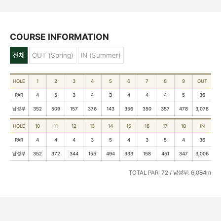
COURSE INFORMATION
전체
OUT (Spring)
IN (Summer)
HOLE
1
2
3
4
5
6
7
8
9
OUT
PAR
4
5
3
4
3
4
4
4
5
36
남성부
352
509
157
376
143
356
350
357
478
3,078
HOLE
10
11
12
13
14
15
16
17
18
IN
PAR
4
4
4
3
5
4
3
5
4
36
남성부
352
372
344
155
494
333
158
451
347
3,006
TOTAL PAR: 72 / 남성부: 6,084m