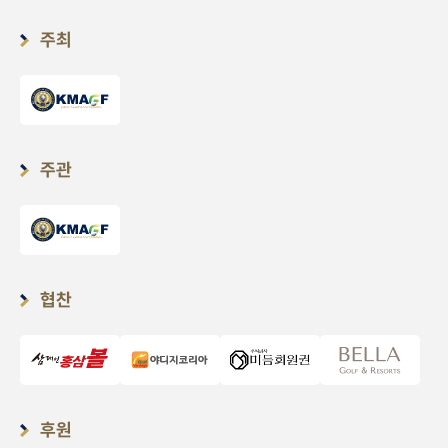
주최
주관
협찬
후원