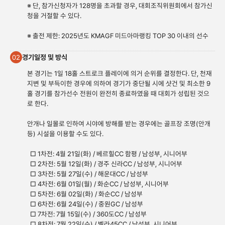
※ 단, 참가신청자가 128명을 초과할 경우, 대회조직위원회에서 참가신
청을 거절할 수 있다.
※ 출전 제한: 2025년도 KMAGF 미드아마랭킹 TOP 30 이내의 선수
경기일정 및 방식
02
본 경기는 1일 18홀 스트로크 플레이에 의거 순위를 결정한다. 단, 천재
지변 및 부득이한 경우에 의하여 경기가 중단될 시에 샷건 및 최소한 9
홀 경기를 참가선수 전원이 완전히 종료하였을 때 대회가 성립된 것으
로 한다.
안개나 일몰로 인하여 시야에 방해를 받는 경우에는 골프장 조명(안개
등) 시설을 이용할 수도 있다.
□ 1차전: 4월 21일(화) / 베르힐CC 함평 / 남성부, 시니어부
□ 2차전: 5월 12일(화) / 경주 신라CC / 남성부, 시니어부
□ 3차전: 5월 27일(수) / 해운대CC / 남성부
□ 4차전: 6월 01일(월) / 화순CC / 남성부, 시니어부
□ 5차전: 6월 02일(화) / 화순CC / 남성부
□ 6차전: 6월 24일(수) / 중원GC / 남성부
□ 7차전: 7월 15일(수) / 360도CC / 남성부
□ 8차전: 7월 22일(수) / 벨라45CC / 남성부, 시니어부