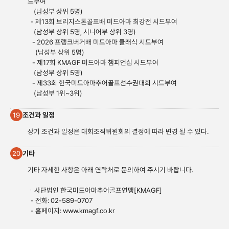
드부여
(남성부 상위 5명)
- 제13회 브리지스톤골프배 미드아마 최강전 시드부여
(남성부 상위 5명, 시니어부 상위 3명)
- 2026 프랭크버거배 미드아마 클래식 시드부여
(남성부 상위 5명)
- 제17회 KMAGF 미드아마 챔피언십 시드부여
(남성부 상위 5명)
- 제33회 한국미드아마추어골프선수권대회 시드부여
(남성부 1위~3위)
조건과 일정
19
상기 조건과 일정은 대회조직위원회의 결정에 따라 변경 될 수 있다.
기타
20
기타 자세한 사항은 아래 연락처로 문의하여 주시기 바랍니다.
ㆍ사단법인 한국미드아마추어골프연맹[KMAGF]
- 전화: 02-589-0707
- 홈페이지:
www.kmagf.co.
kr