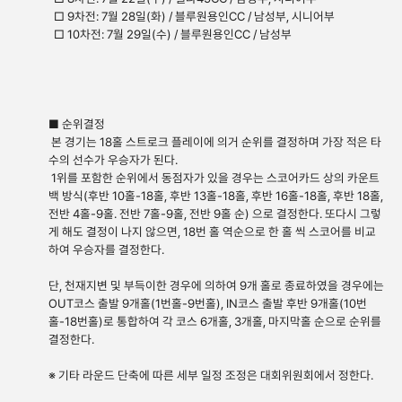
□ 9차전: 7월 28일(화) / 블루원용인CC / 남성부, 시니어부
□ 10차전: 7월 29일(수) / 블루원용인CC / 남성부
■ 순위결정
본 경기는 18홀 스트로크 플레이에 의거 순위를 결정하며 가장 적은 타
수의 선수가 우승자가 된다.
1위를 포함한 순위에서 동점자가 있을 경우는 스코어카드 상의 카운트
백 방식(후반 10홀-18홀, 후반 13홀-18홀, 후반 16홀-18홀, 후반 18홀,
전반 4홀-9홀. 전반 7홀-9홀, 전반 9홀 순) 으로 결정한다. 또다시 그렇
게 해도 결정이 나지 않으면, 18번 홀 역순으로 한 홀 씩 스코어를 비교
하여 우승자를 결정한다.
단, 천재지변 및 부득이한 경우에 의하여 9개 홀로 종료하였을 경우에는
OUT코스 출발 9개홀(1번홀-9번홀), IN코스 출발 후반 9개홀(10번
홀-18번홀)로 통합하여 각 코스 6개홀, 3개홀, 마지막홀 순으로 순위를
결정한다.
※ 기타 라운드 단축에 따른 세부 일정 조정은 대회위원회에서 정한다.