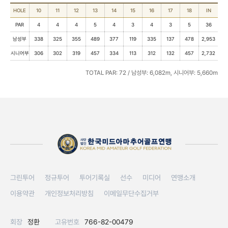
HOLE
10
11
12
13
14
15
16
17
18
IN
PAR
4
4
4
5
4
3
4
3
5
36
남성부
338
325
355
489
377
119
335
137
478
2,953
시니어부
306
302
319
457
334
113
312
132
457
2,732
TOTAL PAR: 72 / 남성부: 6,082m, 시니어부: 5,660m
그린투어
정규투어
투어기록실
선수
미디어
연맹소개
이용약관
개인정보처리방침
이메일무단수집거부
회장
정환
고유번호
766-82-00479