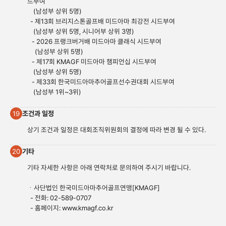
드부여
(남성부 상위 5명)
- 제13회 브리지스톤골프배 미드아마 최강전 시드부여
(남성부 상위 5명, 시니어부 상위 3명)
- 2026 프랭크버거배 미드아마 클래식 시드부여
(남성부 상위 5명)
- 제17회 KMAGF 미드아마 챔피언십 시드부여
(남성부 상위 5명)
- 제33회 한국미드아마추어골프선수권대회 시드부여
(남성부 1위~3위)
조건과 일정
19
상기 조건과 일정은 대회조직위원회의 결정에 따라 변경 될 수 있다.
기타
20
기타 자세한 사항은 아래 연락처로 문의하여 주시기 바랍니다.
ㆍ사단법인 한국미드아마추어골프연맹[KMAGF]
- 전화: 02-589-0707
- 홈페이지:
www.kmagf.co.
kr