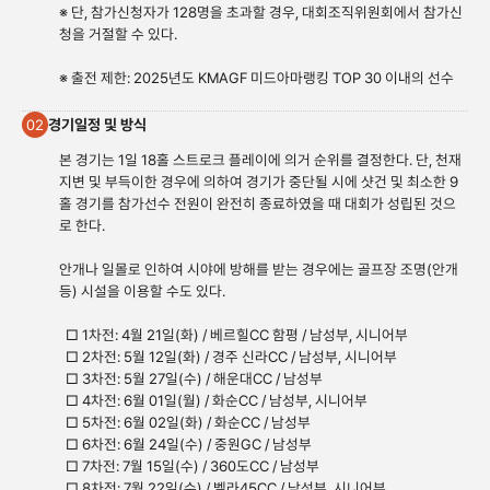
※ 단, 참가신청자가 128명을 초과할 경우, 대회조직위원회에서 참가신
청을 거절할 수 있다.
※ 출전 제한: 2025년도 KMAGF 미드아마랭킹 TOP 30 이내의 선수
경기일정 및 방식
02
본 경기는 1일 18홀 스트로크 플레이에 의거 순위를 결정한다. 단, 천재
지변 및 부득이한 경우에 의하여 경기가 중단될 시에 샷건 및 최소한 9
홀 경기를 참가선수 전원이 완전히 종료하였을 때 대회가 성립된 것으
로 한다.
안개나 일몰로 인하여 시야에 방해를 받는 경우에는 골프장 조명(안개
등) 시설을 이용할 수도 있다.
□ 1차전: 4월 21일(화) / 베르힐CC 함평 / 남성부, 시니어부
□ 2차전: 5월 12일(화) / 경주 신라CC / 남성부, 시니어부
□ 3차전: 5월 27일(수) / 해운대CC / 남성부
□ 4차전: 6월 01일(월) / 화순CC / 남성부, 시니어부
□ 5차전: 6월 02일(화) / 화순CC / 남성부
□ 6차전: 6월 24일(수) / 중원GC / 남성부
□ 7차전: 7월 15일(수) / 360도CC / 남성부
□ 8차전: 7월 22일(수) / 벨라45CC / 남성부, 시니어부