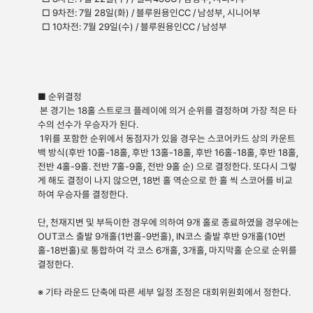
□ 9차전: 7월 28일(화) / 블루원용인CC / 남성부, 시니어부
□ 10차전: 7월 29일(수) / 블루원용인CC / 남성부
■ 순위결정
본 경기는 18홀 스트로크 플레이에 의거 순위를 결정하며 가장 적은 타
수의 선수가 우승자가 된다.
1위를 포함한 순위에서 동점자가 있을 경우는 스코어카드 상의 카운트
백 방식(후반 10홀-18홀, 후반 13홀-18홀, 후반 16홀-18홀, 후반 18홀,
전반 4홀-9홀. 전반 7홀-9홀, 전반 9홀 순) 으로 결정한다. 또다시 그렇
게 해도 결정이 나지 않으면, 18번 홀 역순으로 한 홀 씩 스코어를 비교
하여 우승자를 결정한다.
단, 천재지변 및 부득이한 경우에 의하여 9개 홀로 종료하였을 경우에는
OUT코스 출발 9개홀(1번홀-9번홀), IN코스 출발 후반 9개홀(10번
홀-18번홀)로 통합하여 각 코스 6개홀, 3개홀, 마지막홀 순으로 순위를
결정한다.
※ 기타 라운드 단축에 따른 세부 일정 조정은 대회위원회에서 정한다.