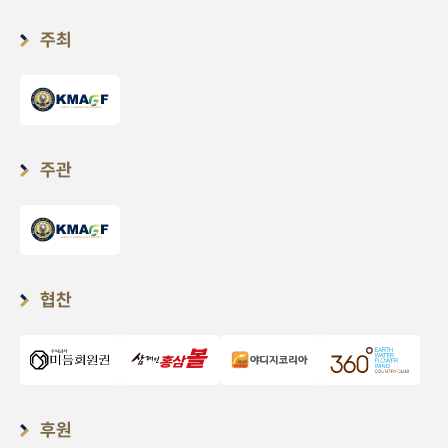
주최
주관
협찬
후원