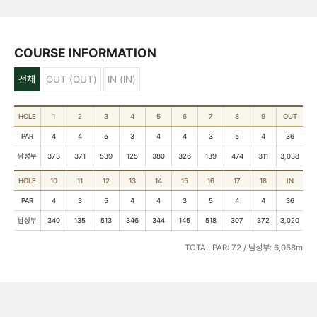
COURSE INFORMATION
전체
OUT (OUT)
IN (IN)
HOLE
1
2
3
4
5
6
7
8
9
OUT
PAR
4
4
5
3
4
4
3
5
4
36
남성부
373
371
539
125
380
326
139
474
311
3,038
HOLE
10
11
12
13
14
15
16
17
18
IN
PAR
4
3
5
4
4
3
5
4
4
36
남성부
340
135
513
346
344
145
518
307
372
3,020
TOTAL PAR: 72 / 남성부: 6,058m