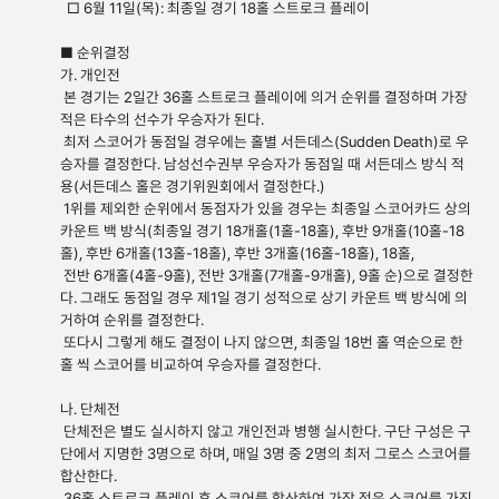
□ 6월 11일(목): 최종일 경기 18홀 스트로크 플레이
■ 순위결정
가. 개인전
본 경기는 2일간 36홀 스트로크 플레이에 의거 순위를 결정하며 가장
적은 타수의 선수가 우승자가 된다.
최저 스코어가 동점일 경우에는 홀별 서든데스(Sudden Death)로 우
승자를 결정한다. 남성선수권부 우승자가 동점일 때 서든데스 방식 적
용(서든데스 홀은 경기위원회에서 결정한다.)
1위를 제외한 순위에서 동점자가 있을 경우는 최종일 스코어카드 상의
카운트 백 방식(최종일 경기 18개홀(1홀-18홀), 후반 9개홀(10홀-18
홀), 후반 6개홀(13홀-18홀), 후반 3개홀(16홀-18홀), 18홀,
전반 6개홀(4홀-9홀), 전반 3개홀(7개홀-9개홀), 9홀 순)으로 결정한
다. 그래도 동점일 경우 제1일 경기 성적으로 상기 카운트 백 방식에 의
거하여 순위를 결정한다.
또다시 그렇게 해도 결정이 나지 않으면, 최종일 18번 홀 역순으로 한
홀 씩 스코어를 비교하여 우승자를 결정한다.
나. 단체전
단체전은 별도 실시하지 않고 개인전과 병행 실시한다. 구단 구성은 구
단에서 지명한 3명으로 하며, 매일 3명 중 2명의 최저 그로스 스코어를
합산한다.
36홀 스트로크 플레이 후 스코어를 합산하여 가장 적은 스코어를 가진