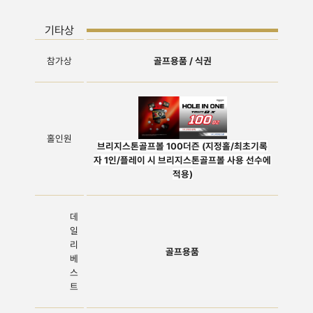
기타상
참가상
골프용품 / 식권
홀인원
브리지스톤골프볼 100더즌 (지정홀/최초기록
자 1인/플레이 시 브리지스톤골프볼 사용 선수에
적용)
데
일
리
골프용품
베
스
트