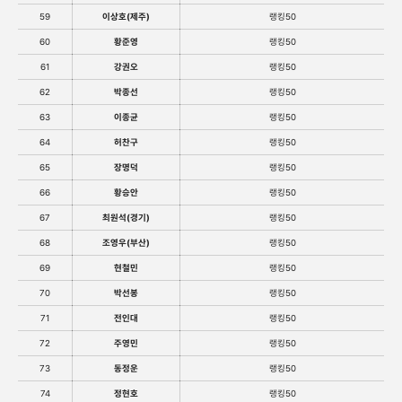
59
이상호(제주)
랭킹50
60
황준영
랭킹50
61
강권오
랭킹50
62
박종선
랭킹50
63
이종균
랭킹50
64
허찬구
랭킹50
65
장명덕
랭킹50
66
황승안
랭킹50
67
최원석(경기)
랭킹50
68
조영우(부산)
랭킹50
69
현철민
랭킹50
70
박선봉
랭킹50
71
전인대
랭킹50
72
주영민
랭킹50
73
동정운
랭킹50
74
정현호
랭킹50