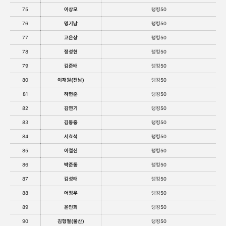
75
이상모
랭킹50
76
명기남
랭킹50
77
고은상
랭킹50
78
정성현
랭킹50
79
김준배
랭킹50
80
이재원(전남)
랭킹50
81
하헌준
랭킹50
82
김연기
랭킹50
83
김동중
랭킹50
84
서효석
랭킹50
85
이철신
랭킹50
86
박준동
랭킹50
87
김성태
랭킹50
88
어정우
랭킹50
89
윤인희
랭킹50
90
김형철(울산)
랭킹50