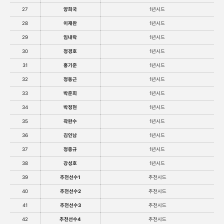
27
양희국
1년시드
28
이재완
1년시드
29
임내락
1년시드
30
정경호
1년시드
31
홍기준
1년시드
32
정동근
1년시드
33
박준희
1년시드
34
박정현
1년시드
35
곽완수
1년시드
36
김인남
1년시드
37
정종규
1년시드
38
강성호
1년시드
39
추천선수1
추천시드
40
추천선수2
추천시드
41
추천선수3
추천시드
42
추천선수4
추천시드