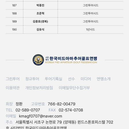
187
박종진
그린투어시드
188
조준혁
그린투어시드
189
김종호(경북)
그린투어시드
190
김유식
1년시드
그린투어
정규투어
투어기록실
선수
미디어
연맹소개
이용약관
개인정보처리방침
이메일무단수집거부
회장
정환
고유번호
766-82-00479
TEL
02-589-0707
FAX
02-574-0708
이메일
kmagf0707@naver.com
주소
서울특별시 서초구 논현로 79 (양재동) 윈드스톤호피스텔 702
호 사단법인 한국미드아마추어골프연맹