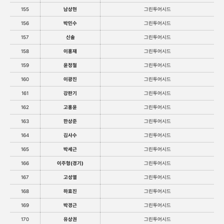
155
남상현
그린투어시드
156
박민수
그린투어시드
157
신솔
그린투어시드
158
이홍재
그린투어시드
159
윤정철
그린투어시드
160
이광진
그린투어시드
161
강판기
그린투어시드
162
고홍윤
그린투어시드
163
한상준
그린투어시드
164
김사수
그린투어시드
165
박세근
그린투어시드
166
이주형(경기)
그린투어시드
167
고성열
그린투어시드
168
하효진
그린투어시드
169
박경근
그린투어시드
170
유상권
그린투어시드