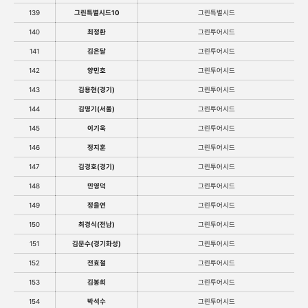
139
그린특별시드10
그린특별시드
140
최정환
그린투어시드
141
김은달
그린투어시드
142
양민호
그린투어시드
143
김용현(경기)
그린투어시드
144
김명기(서울)
그린투어시드
145
이기욱
그린투어시드
146
정지훈
그린투어시드
147
김경호(경기)
그린투어시드
148
민영덕
그린투어시드
149
정을연
그린투어시드
150
최경식(전남)
그린투어시드
151
김문수(경기화성)
그린투어시드
152
전효철
그린투어시드
153
김봉희
그린투어시드
154
박석수
그린투어시드