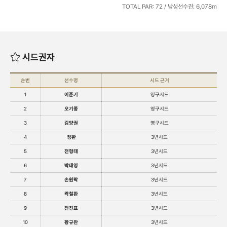
TOTAL PAR: 72 / 남성선수권: 6,078m
시드권자
순번
선수명
시드 근거
1
이준기
영구시드
2
오기종
영구시드
3
김양권
영구시드
4
정환
3년시드
5
전형태
3년시드
6
박태영
3년시드
7
손원락
3년시드
8
곽철환
3년시드
9
전진표
3년시드
10
황규완
3년시드