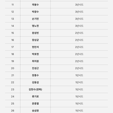
11
곽봉수
3년시드
12
박광수
3년시드
13
손기민
3년시드
14
명노헌
3년시드
15
원성빈
2년시드
16
장상균
2년시드
17
현민석
2년시드
18
박호현
2년시드
19
최치원
2년시드
20
진성근
2년시드
21
장흥수
1년시드
22
김동섭
1년시드
23
김현수(경북)
1년시드
24
류기로
1년시드
25
문종열
1년시드
26
송삼원
1년시드