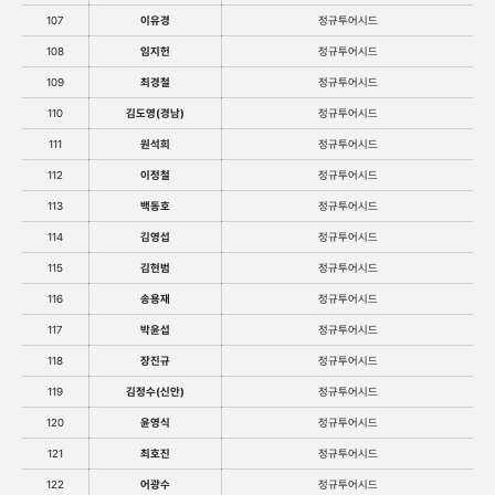
107
이유경
정규투어시드
108
임지헌
정규투어시드
109
최경철
정규투어시드
110
김도영(경남)
정규투어시드
111
원석희
정규투어시드
112
이정철
정규투어시드
113
백동호
정규투어시드
114
김영섭
정규투어시드
115
김현범
정규투어시드
116
송용재
정규투어시드
117
박윤섭
정규투어시드
118
장진규
정규투어시드
119
김정수(신안)
정규투어시드
120
윤영식
정규투어시드
121
최호진
정규투어시드
122
어광수
정규투어시드