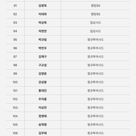
91
김영옥
랭킹50
92
이대희
랭킹50
93
박상목
입상시드
94
차현찬
입상시드
95
박규림
정규투어시드
96
박민우
정규투어시드
97
김재구
정규투어시드
98
구교섭
정규투어시드
99
김영춘
정규투어시드
100
강삼봉
정규투어시드
101
황대진
정규투어시드
102
주치홍
정규투어시드
103
이상전
정규투어시드
104
정영태
정규투어시드
105
송혁명
정규투어시드
106
김무태
정규투어시드