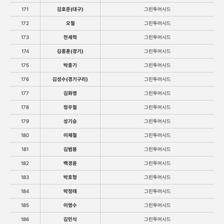
171
김호준(대구)
그린투어시드
172
오철
그린투어시드
173
천세혁
그린투어시드
174
김종훈(경기)
그린투어시드
175
박종기
그린투어시드
176
김성수(경기구리)
그린투어시드
177
김화영
그린투어시드
178
정우철
그린투어시드
179
성기승
그린투어시드
180
이재철
그린투어시드
181
김범용
그린투어시드
182
백경윤
그린투어시드
183
박호형
그린투어시드
184
박정태
그린투어시드
185
이영수
그린투어시드
186
김민식
그린투어시드