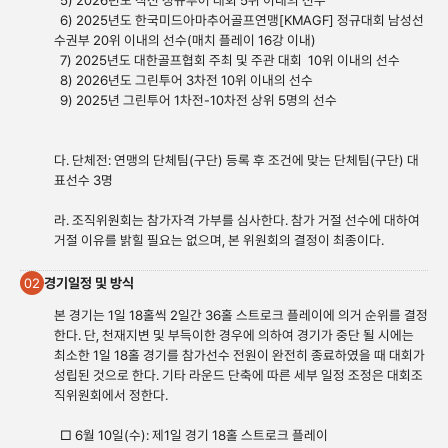
5) 2026년도 직전 정규투어 대회 5위 이내의 선수
6) 2025년도 한국미드아마추어골프연맹[KMAGF] 정규대회 남성선
수권부 20위 이내의 선수(매치 플레이 16강 이내)
7) 2025년도 대한골프협회 주최 및 주관 대회 10위 이내의 선수
8) 2026년도 그린투어 3차전 10위 이내의 선수
9) 2025년 그린투어 1차전-10차전 상위 5명의 선수
다. 단체전: 연맹의 단체팀(구단) 등록 후 조건에 맞는 단체팀(구단) 대
표선수 3명
라. 조직위원회는 참가자격 가부를 심사한다. 참가 거절 선수에 대하여
거절 이유를 밝힐 필요는 없으며, 본 위원회의 결정이 최종이다.
경기일정 및 방식
02
본 경기는 1일 18홀씩 2일간 36홀 스트로크 플레이에 의거 순위를 결정
한다. 단, 천재지변 및 부득이한 경우에 의하여 경기가 중단 될 시에는
최소한 1일 18홀 경기를 참가선수 전원이 완전히 종료하였을 때 대회가
성립된 것으로 한다. 기타 라운드 단축에 따른 세부 일정 조정은 대회조
직위원회에서 정한다.
□ 6월 10일(수): 제1일 경기 18홀 스트로크 플레이