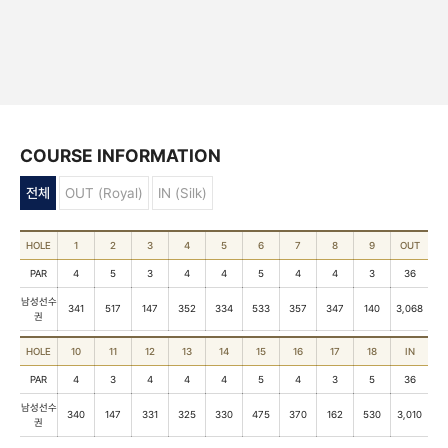
COURSE INFORMATION
전체
OUT (Royal)
IN (Silk)
HOLE
1
2
3
4
5
6
7
8
9
OUT
PAR
4
5
3
4
4
5
4
4
3
36
남성선수
341
517
147
352
334
533
357
347
140
3,068
권
HOLE
10
11
12
13
14
15
16
17
18
IN
PAR
4
3
4
4
4
5
4
3
5
36
남성선수
340
147
331
325
330
475
370
162
530
3,010
권